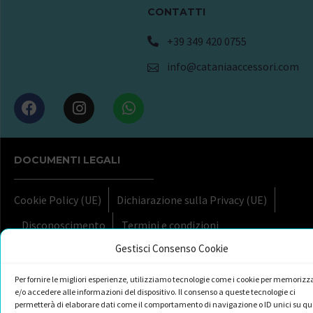
CONTATTI
+39 349 420 0755
info@cataniaaccessori.com
DOCUMENTI LEGALI
Cookie Policy (UE)
Dichiarazione sulla Privacy (UE)
Disconoscimento
Termini e condizioni
Gestisci Consenso Cookie
Per fornire le migliori esperienze, utilizziamo tecnologie come i cookie per memorizz
e/o accedere alle informazioni del dispositivo. Il consenso a queste tecnologie ci
permetterà di elaborare dati come il comportamento di navigazione o ID unici su qu