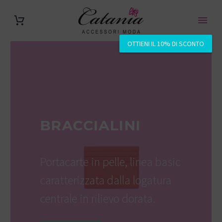
OTTIENI IL 10% DI SCONTO
BRACCIALINI
Portacarte in pelle, linea basic
caratterizzata dalla logatura
centrale in rilievo dorata.