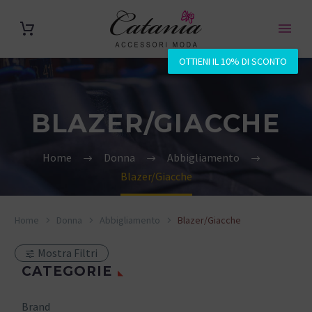
OTTIENI IL 10% DI SCONTO
BLAZER/GIACCHE
Home
Donna
Abbigliamento
Blazer/Giacche
Home
Donna
Abbigliamento
Blazer/Giacche
Mostra Filtri
CATEGORIE
Brand