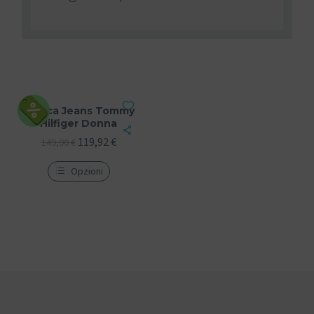
Giacca Jeans Tommy
Hilfiger Donna
119,92
€
149,90
€
Opzioni