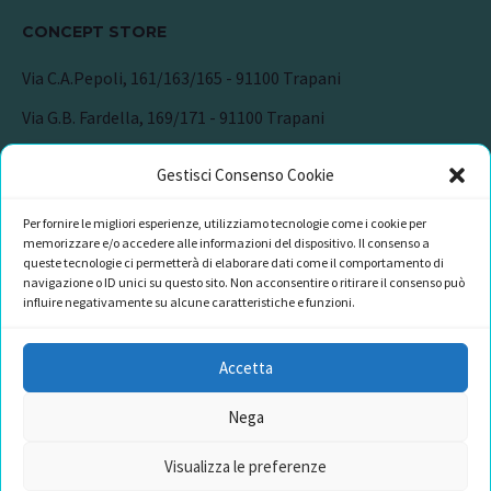
CONCEPT STORE
Via C.A.Pepoli, 161/163/165 - 91100 Trapani
Via G.B. Fardella, 169/171 - 91100 Trapani
CONTATTI
Gestisci Consenso Cookie
+39 349 420 0755
Per fornire le migliori esperienze, utilizziamo tecnologie come i cookie per
memorizzare e/o accedere alle informazioni del dispositivo. Il consenso a
info@cataniaaccessori.com
queste tecnologie ci permetterà di elaborare dati come il comportamento di
navigazione o ID unici su questo sito. Non acconsentire o ritirare il consenso può
influire negativamente su alcune caratteristiche e funzioni.
Accetta
DOCUMENTI LEGALI
Nega
Visualizza le preferenze
Cookie Policy (UE)
Dichiarazione sulla Privacy (UE)