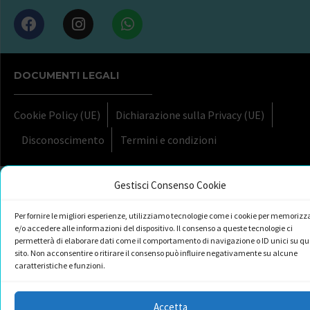
DOCUMENTI LEGALI
Cookie Policy (UE)
Dichiarazione sulla Privacy (UE)
Disconoscimento
Termini e condizioni
Gestisci Consenso Cookie
Per fornire le migliori esperienze, utilizziamo tecnologie come i cookie per memorizz
e/o accedere alle informazioni del dispositivo. Il consenso a queste tecnologie ci
permetterà di elaborare dati come il comportamento di navigazione o ID unici su qu
sito. Non acconsentire o ritirare il consenso può influire negativamente su alcune
caratteristiche e funzioni.
Accetta