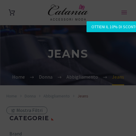
OTTIENI IL 10% DI SCON
JEANS
Home
Donna
Abbigliamento
Jeans
Home
Donna
Abbigliamento
Jeans
Mostra Filtri
CATEGORIE
Brand