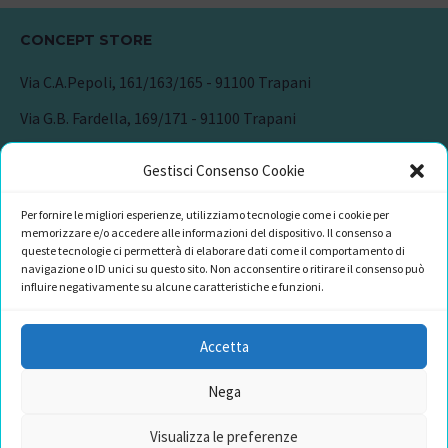
CONCEPT STORE
Via C.A.Pepoli, 161/163/165 - 91100 Trapani
Via G.B. Fardella, 169/171 - 91100 Trapani
CONTATTI
Gestisci Consenso Cookie
+39 349 420 0755
Per fornire le migliori esperienze, utilizziamo tecnologie come i cookie per
memorizzare e/o accedere alle informazioni del dispositivo. Il consenso a
info@cataniaaccessori.com
queste tecnologie ci permetterà di elaborare dati come il comportamento di
navigazione o ID unici su questo sito. Non acconsentire o ritirare il consenso può
influire negativamente su alcune caratteristiche e funzioni.
Accetta
DOCUMENTI LEGALI
Nega
Visualizza le preferenze
Cookie Policy (UE)
Dichiarazione sulla Privacy (UE)