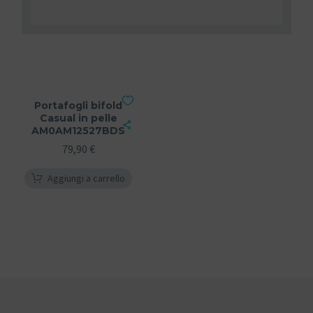
Portafogli bifold
Casual in pelle
AM0AM12527BDS
79,90
€
Aggiungi a carrello