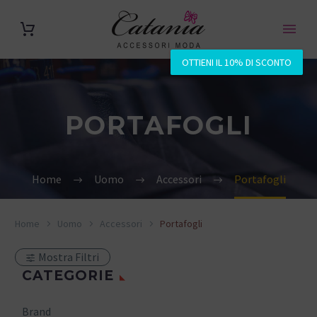
OTTIENI IL 10% DI SCONTO
PORTAFOGLI
Home
Uomo
Accessori
Portafogli
Home
Uomo
Accessori
Portafogli
Mostra Filtri
CATEGORIE
Brand