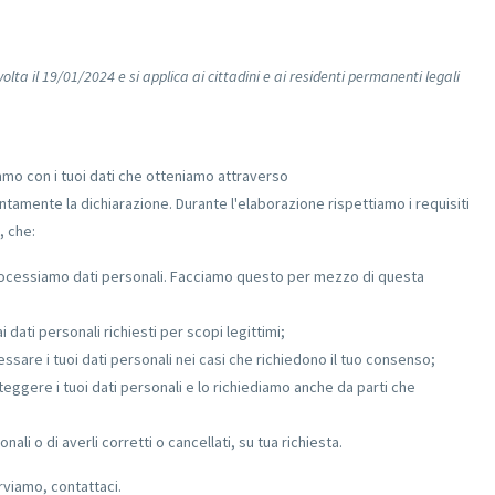
lta il 19/01/2024 e si applica ai cittadini e ai residenti permanenti legali
amo con i tuoi dati che otteniamo attraverso
entamente la dichiarazione. Durante l'elaborazione rispettiamo i requisiti
, che:
rocessiamo dati personali. Facciamo questo per mezzo di questa
i dati personali richiesti per scopi legittimi;
sare i tuoi dati personali nei casi che richiedono il tuo consenso;
ggere i tuoi dati personali e lo richiediamo anche da parti che
nali o di averli corretti o cancellati, su tua richiesta.
viamo, contattaci.