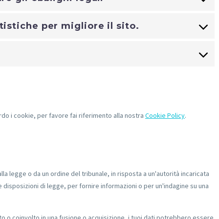
istiche per migliore il sito.
rdo i cookie, per favore fai riferimento alla nostra
Cookie Policy
.
a legge o da un ordine del tribunale, in risposta a un'autorità incaricata
e disposizioni di legge, per fornire informazioni o per un'indagine su una
o o coinvolto in una fusione o acquisizione, i tuoi dati potrebbero essere