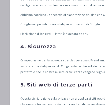
divulgati ai nostri consulenti e a eventuali potenziali acquire
Abbiamo concluso un accordo di elaborazione dei dati con 
Google non può utilizzare i dati per altri servizi di Google.
L'inclusione di indirizzi IP interi è bloccato da noi.
4. Sicurezza
Ci impegniamo per la sicurezza dei dati personali. Prendiamo
autorizzato ai dati personali. Ciò garantisce che solo le per
protetto e che le nostre misure di sicurezza vengano regola
5. Siti web di terze parti
Questa dichiarazione sulla privacy non si applica ai siti web 
che queste terze parti gestiscano i vostri dati personali in mo