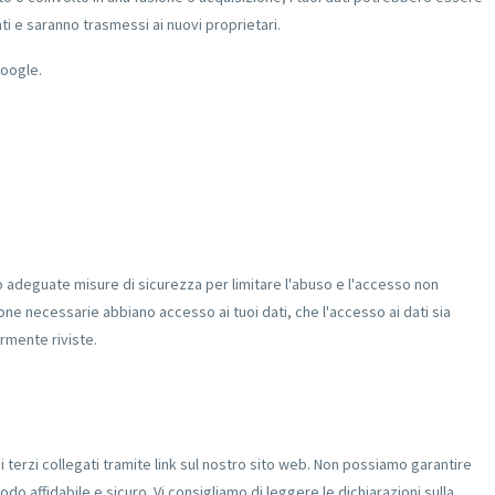
nti e saranno trasmessi ai nuovi proprietari.
Google.
 adeguate misure di sicurezza per limitare l'abuso e l'accesso non
sone necessarie abbiano accesso ai tuoi dati, che l'accesso ai dati sia
rmente riviste.
di terzi collegati tramite link sul nostro sito web. Non possiamo garantire
do affidabile e sicuro. Vi consigliamo di leggere le dichiarazioni sulla