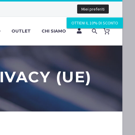
Miei preferiti
OTTIENI IL 10% DI SCONTO
O
OUTLET
CHI SIAMO
IVACY (UE)