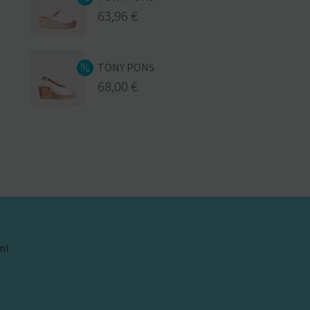
63,96
€
TONY PONS
68,00
€
ni