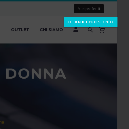
Miei preferiti
OTTIENI IL 10% DI SCONTO
O
OUTLET
CHI SIAMO
Ò DONNA
na