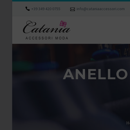
+39 349 420 0755
info@cataniaaccessori.com
ANELLO
H