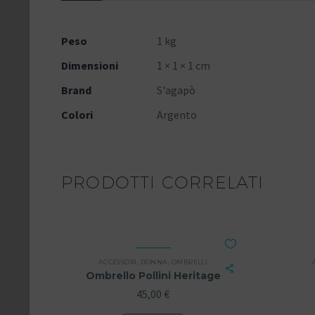
Peso
1 kg
Dimensioni
1 × 1 × 1 cm
Brand
S'agapò
Colori
Argento
PRODOTTI CORRELATI
ACCESSORI
,
DONNA
,
OMBRELLI
Ombrello Pollini Heritage
45,00
€