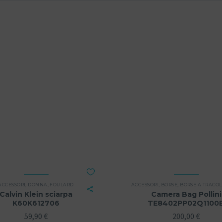
ACCESSORI
,
DONNA
,
FOULARD
ACCESSORI
,
BORSE
,
BORSE A TRACO
Calvin Klein sciarpa
Camera Bag Pollini
K60K612706
TE8402PP02Q1100
59,90
€
200,00
€