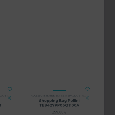
LLA
,
BRAND
,
DONNA
ACCESSORI
,
BORSE
,
BORSE A SPALLA
,
BRAND
,
DONNA
Shopping Bag Pollini
B
TE8427PP06Q1100A
159,00
€