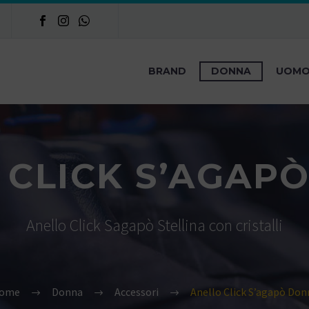
BRAND
DONNA
UOM
 CLICK S’AGAP
Anello Click Sagapò Stellina con cristalli
ome
Donna
Accessori
Anello Click S’agapò Don