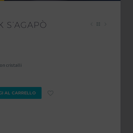
K S’AGAPÒ
on cristalli

GI AL CARRELLO