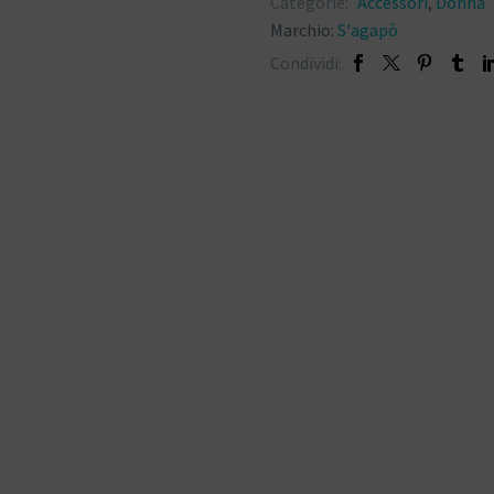
Categorie:
Accessori
,
Donna
Marchio:
S'agapò
Condividi: