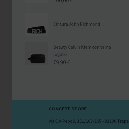
100,00
€
Cintura John Richmond
Beauty Calvin Klein con tema
logato
79,90
€
CONCEPT STORE
Via C.A.Pepoli, 161/163/165 - 91100 Trapa