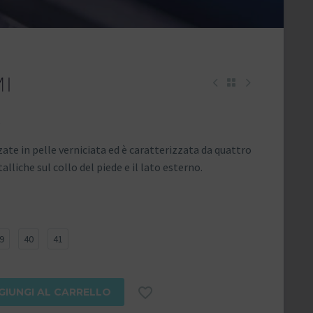
I
ate in pelle verniciata ed è caratterizzata da quattro
alliche sul collo del piede e il lato esterno.
9
40
41

GIUNGI AL CARRELLO