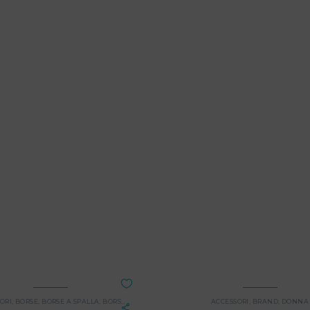
ORI
,
BORSE
,
BORSE A SPALLA
,
BORSE A TRACOLLA
,
DONNA
ACCESSORI
,
BRAND
,
DONNA