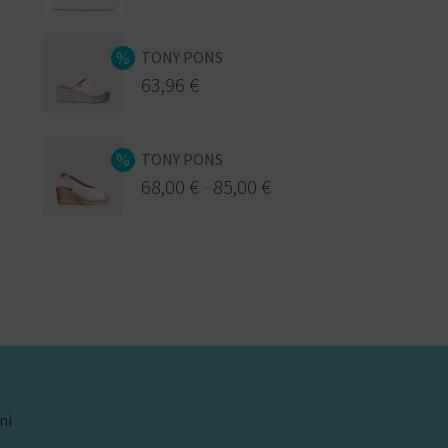
TONY PONS
63,96
€
TONY PONS
68,00
€
-
85,00
€
ni