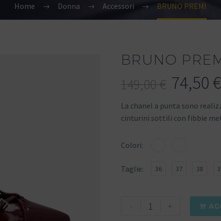
Home
Donna
Accessori
BRUNO PREMI
BRUNO PREM
74,50
€
149,00
€
La chanel a punta sono realizz
cinturini sottili con fibbie met
Colori
Taglie
36
37
38
3
-
+
AG
