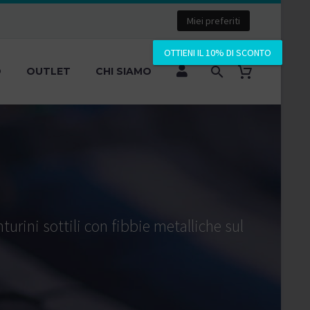
Miei preferiti
OTTIENI IL 10% DI SCONTO
O
OUTLET
CHI SIAMO
turini sottili con fibbie metalliche sul