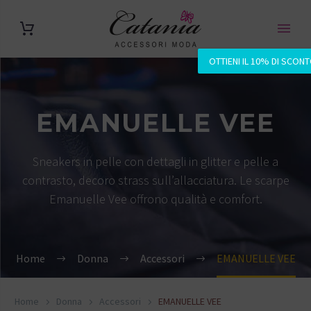
OTTIENI IL 10% DI SCON
EMANUELLE VEE
Sneakers in pelle con dettagli in glitter e pelle a
contrasto, decoro strass sull’allacciatura. Le scarpe
Emanuelle Vee offrono qualità e comfort.
Home
Donna
Accessori
EMANUELLE VEE
Home
Donna
Accessori
EMANUELLE VEE