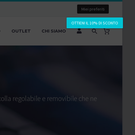
Miei preferiti
OTTIENI IL 10% DI SCONTO
O
OUTLET
CHI SIAMO
colla regolabile e removibile che ne