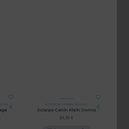
TRACOLLA
,
DONNA
ACCESSORI
,
DONNA
,
SCIARPA
tage
Sciarpa Calvin Klein Donna
69,90
€