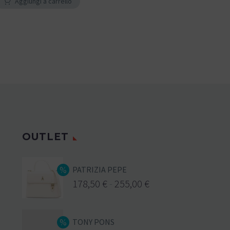
Aggiungi a carrello
OUTLET
PATRIZIA PEPE
178,50
€
-
255,00
€
TONY PONS