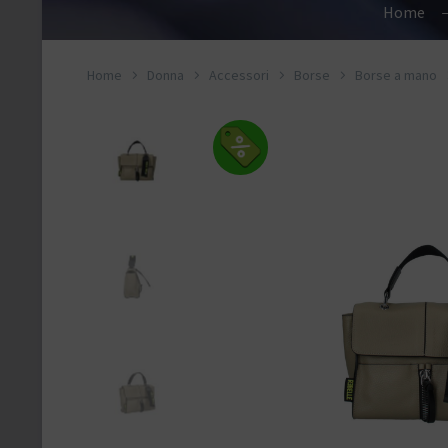
Home
Home
Donna
Accessori
Borse
Borse a mano