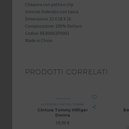
Chiusura con patta e clip
Interno foderato con tasca
Dimensioni: 22 X 18 X 10
Composizione: 100% Dollaro
Codice: REB0002P0001
Made in China
PRODOTTI CORRELATI
ACCESSORI
,
CINTURA
,
DONNA
Cintura Tommy Hilfiger
Be
Donna
59,90
€