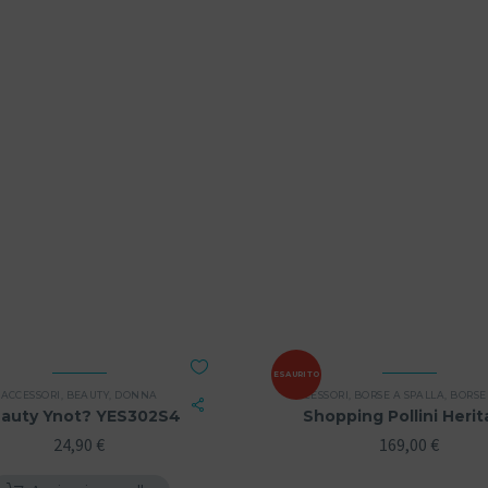
ESAURITO
ACCESSORI
,
BEAUTY
,
DONNA
ACCESSORI
,
BORSE A SPALLA
,
BORSE A 
auty Ynot? YES302S4
Shopping Pollini Heri
24,90
€
169,00
€