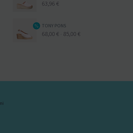
63,96
€
TONY PONS
68,00
€
-
85,00
€
ni