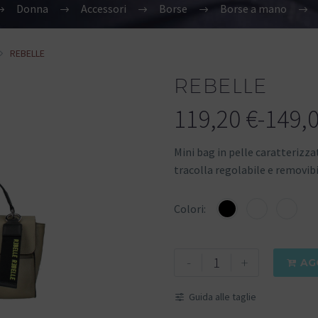
Donna
Accessori
Borse
Borse a mano
REBELLE
REBELLE
119,20
€
-
149,
Mini bag in pelle caratterizza
tracolla regolabile e removibi
Colori
-
+
AG

Guida alle taglie