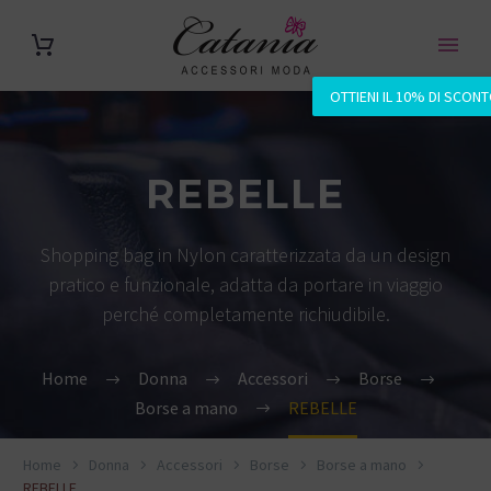
OTTIENI IL 10% DI SCON
REBELLE
Shopping bag in Nylon caratterizzata da un design
pratico e funzionale, adatta da portare in viaggio
perché completamente richiudibile.
Home
Donna
Accessori
Borse
Borse a mano
REBELLE
Home
Donna
Accessori
Borse
Borse a mano
REBELLE