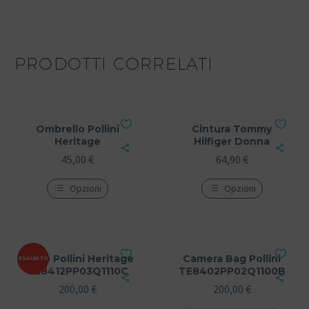
PRODOTTI CORRELATI
Ombrello Pollini
Cintura Tommy
Heritage
Hilfiger Donna
45,00
€
64,90
€
Opzioni
Opzioni
Zaino Pollini Heritage
Camera Bag Pollini
ESAURITO
TE8412PP03Q1110C
TE8402PP02Q1100B
200,00
€
200,00
€