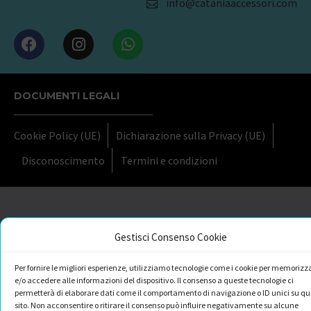
info@cataniaaccessori.com
DOCUMENTI LEGALI
Cookie Policy (UE)
Dichiarazione sulla Privacy (UE)
Disconoscimento
Termini e condizioni
Gestisci Consenso Cookie
Per fornire le migliori esperienze, utilizziamo tecnologie come i cookie per memorizz
e/o accedere alle informazioni del dispositivo. Il consenso a queste tecnologie ci
permetterà di elaborare dati come il comportamento di navigazione o ID unici su qu
sito. Non acconsentire o ritirare il consenso può influire negativamente su alcune