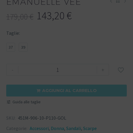
EMANUELLE VEE
143,20
€
179,00
€
Taglie
37
39
-
+

AGGIUNGI AL CARRELLO

Guida alle taglie
SKU:
451M-906-10-P110-GOL
Categorie:
Accessori
,
Donna
,
Sandali
,
Scarpe