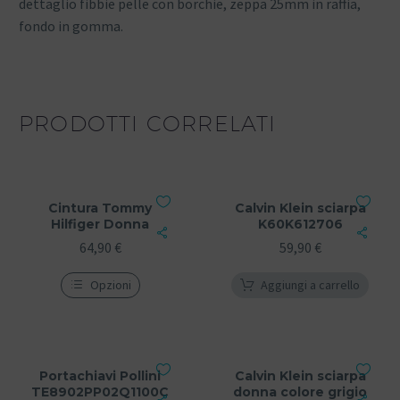
dettaglio fibbie pelle con borchie, zeppa 25mm in raffia,
fondo in gomma.
PRODOTTI CORRELATI
Cintura Tommy
Calvin Klein sciarpa
Hilfiger Donna
K60K612706
64,90
€
59,90
€
Opzioni
Aggiungi a carrello
Portachiavi Pollini
Calvin Klein sciarpa
TE8902PP02Q1100C
donna colore grigio