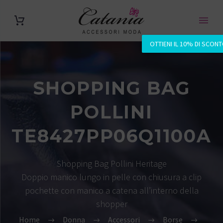
OTTIENI IL 10% DI SCON
SHOPPING BAG
POLLINI
TE8427PP06Q1100A
Shopping Bag Pollini Heritage
Doppio manico lungo in pelle con chiusura a clip
pochette con manico a catena all’interno della
shopper
Home
Donna
Accessori
Borse