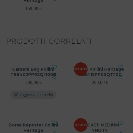
Heritage
159,00
€
PRODOTTI CORRELATI
Camera Bag Pollini
Zaino Pollini Heritage
ESAURITO
TE8402PP02Q1100B
TE8412PP03Q1110C
200,00
€
200,00
€
Aggiungi a carrello
Borsa Reporter Pollini
POCKET MEDIUM
ESAURITO
Heritage
YNOT?