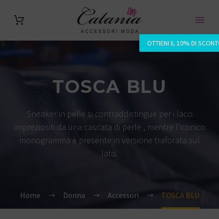
OTTIENI IL 10% DI SCON
TOSCA BLU
Sneaker in pelle si contraddistingue per i lacci
impreziositi da una cascata di perle , mentre l’iconico
monogramma è presente in versione traforata sul
lato.
Home
Donna
Accessori
TOSCA BLU