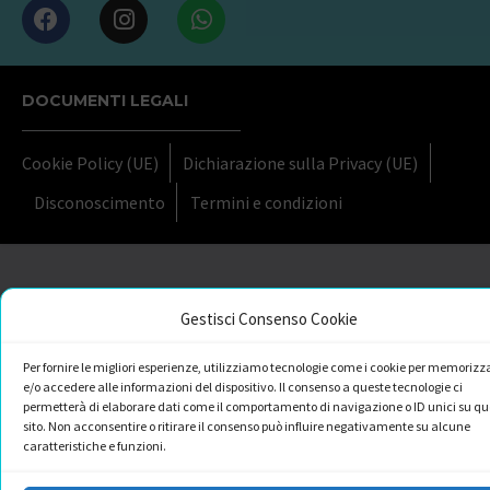
DOCUMENTI LEGALI
Cookie Policy (UE)
Dichiarazione sulla Privacy (UE)
Disconoscimento
Termini e condizioni
Gestisci Consenso Cookie
Per fornire le migliori esperienze, utilizziamo tecnologie come i cookie per memorizz
e/o accedere alle informazioni del dispositivo. Il consenso a queste tecnologie ci
permetterà di elaborare dati come il comportamento di navigazione o ID unici su qu
sito. Non acconsentire o ritirare il consenso può influire negativamente su alcune
caratteristiche e funzioni.