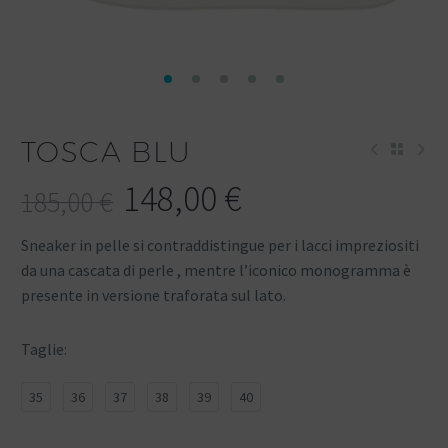
TOSCA BLU
148,00
€
185,00
€
Sneaker in pelle si contraddistingue per i lacci impreziositi
da una cascata di perle , mentre l’iconico monogramma è
presente in versione traforata sul lato.
Taglie
35
36
37
38
39
40