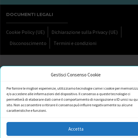
DOCUMENTI LEGALI
Cookie Policy (UE)
Dichiarazione sulla Privacy (UE)
Disconoscimento
Termini e condizioni
Gestisci Consenso Cookie
Per fornire le migliori esperienze, utilizziamo tecnologie come i cookie per memorizz
e/o accedere alle informazioni del dispositivo. Il consenso a queste tecnologie ci
permetterà di elaborare dati come il comportamento di navigazione o ID unici su qu
sito. Non acconsentire o ritirare il consenso può influire negativamente su alcune
caratteristiche e funzioni.
Accetta