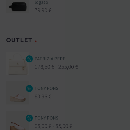
logato
79,90
€
OUTLET
PATRIZIA PEPE
178,50
€
-
255,00
€
TONY PONS
63,96
€
TONY PONS
68,00
€
-
85,00
€