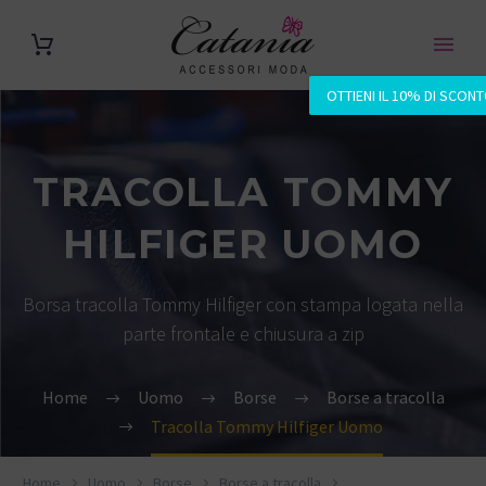
OTTIENI IL 10% DI SCON
TRACOLLA TOMMY
HILFIGER UOMO
Borsa tracolla Tommy Hilfiger con stampa logata nella
parte frontale e chiusura a zip
Home
Uomo
Borse
Borse a tracolla
Tracolla Tommy Hilfiger Uomo
Home
Uomo
Borse
Borse a tracolla