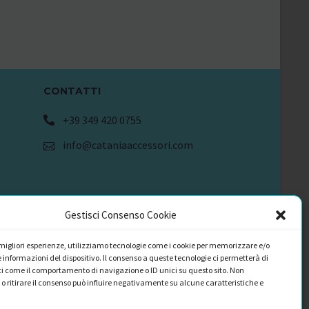
CONTATTI
+39 349 420 0755
info@cataniaaccessori.com
Gestisci Consenso Cookie
e migliori esperienze, utilizziamo tecnologie come i cookie per memorizzare e/o
 informazioni del dispositivo. Il consenso a queste tecnologie ci permetterà di
i come il comportamento di navigazione o ID unici su questo sito. Non
o ritirare il consenso può influire negativamente su alcune caratteristiche e