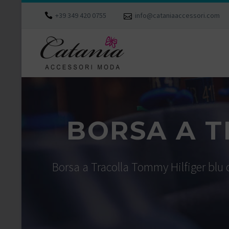
+39 349 420 0755
info@cataniaaccessori.com
BORSA A T
Borsa a Tracolla Tommy Hilfiger blu c