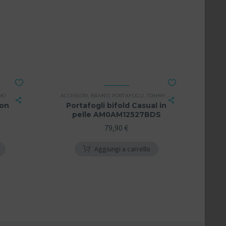
MO
ACCESSORI
,
BRAND
,
PORTAFOGLI
,
TOMMY HILFIGER
,
UOMO
con
Portafogli bifold Casual in
pelle AM0AM12527BDS
79,90
€
Aggiungi a carrello