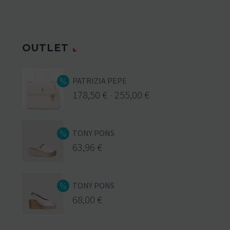
OUTLET
PATRIZIA PEPE
178,50
€
-
255,00
€
TONY PONS
63,96
€
TONY PONS
68,00
€