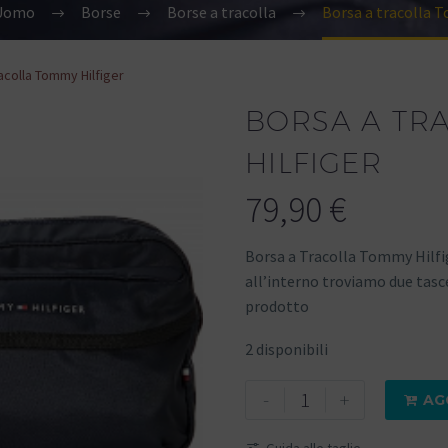
Uomo
Borse
Borse a tracolla
Borsa a tracolla 
acolla Tommy Hilfiger
BORSA A TR
HILFIGER
79,90
€
Borsa a Tracolla Tommy Hilfige
all’interno troviamo due tasce,
prodotto
2 disponibili
-
+
AG

Guida alle taglie