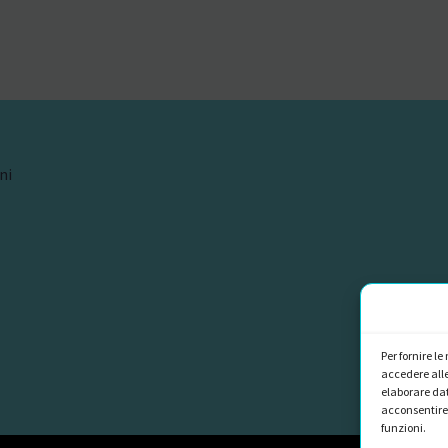
ni
Per fornire l
accedere alle
elaborare dat
acconsentire 
funzioni.