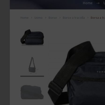
Home
Home
Uomo
Borse
Borse a tracolla
Borsa a tr