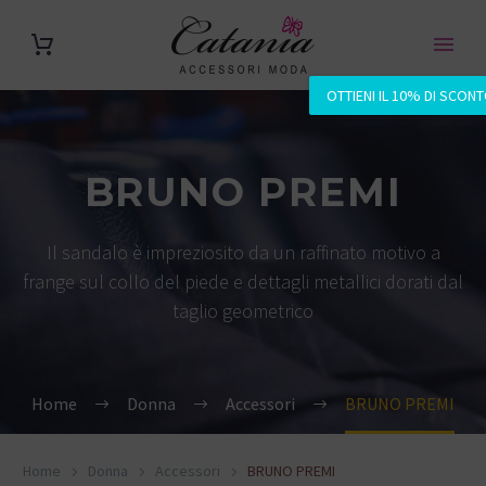
OTTIENI IL 10% DI SCON
BRUNO PREMI
Il sandalo è impreziosito da un raffinato motivo a
frange sul collo del piede e dettagli metallici dorati dal
taglio geometrico
Home
Donna
Accessori
BRUNO PREMI
Home
Donna
Accessori
BRUNO PREMI