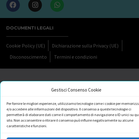
DOCUMENTI LEGALI
Cookie Policy (UE)
Dichiarazione sulla Privacy (UE)
Disconoscimento
Termini e condizioni
Gestisci Consenso Cookie
Per fornire le migliori esperienze, utilizziamo tecnologie come i cookie per memorizz
e/o accedere alle informazioni del dispositivo. Il consenso a queste tecnologie ci
permetterà di elaborare dati come il comportamento di navigazione o ID unici su qu
sito. Non acconsentire o ritirare il consenso può influire negativamente su alcune
caratteristiche e funzioni.