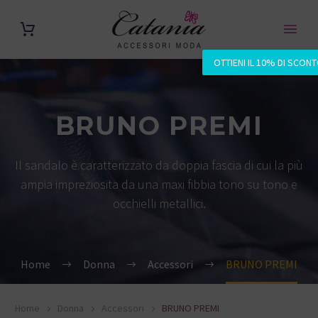
OTTIENI IL 10% DI SCON
BRUNO PREMI
Il sandalo è caratterizzato da doppia fascia di cui la più
ampia impreziosita da una maxi fibbia tono su tono e
occhielli metallici.
Home
Donna
Accessori
BRUNO PREMI
Home
Donna
Accessori
BRUNO PREMI