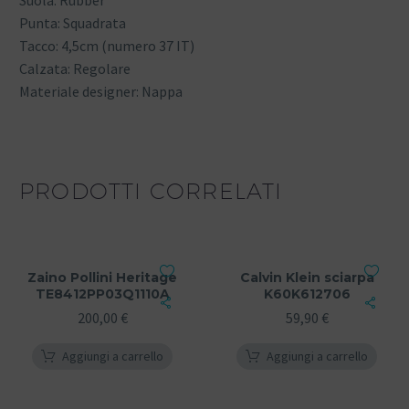
Suola: Rubber
Punta: Squadrata
Tacco: 4,5cm (numero 37 IT)
Calzata: Regolare
Materiale designer: Nappa
PRODOTTI CORRELATI
Zaino Pollini Heritage
Calvin Klein sciarpa
TE8412PP03Q1110A
K60K612706
200,00
€
59,90
€
Aggiungi a carrello
Aggiungi a carrello