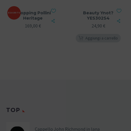
Shopping Pollini
Beauty Ynot?
ESAURITO
Heritage
YES302S4
169,00
€
24,90
€
Aggiungi a carrello
TOP
Cappello John Richmond in lana