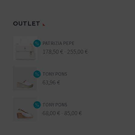
OUTLET
PATRIZIA PEPE
178,50
€
-
255,00
€
TONY PONS
63,96
€
TONY PONS
68,00
€
-
85,00
€