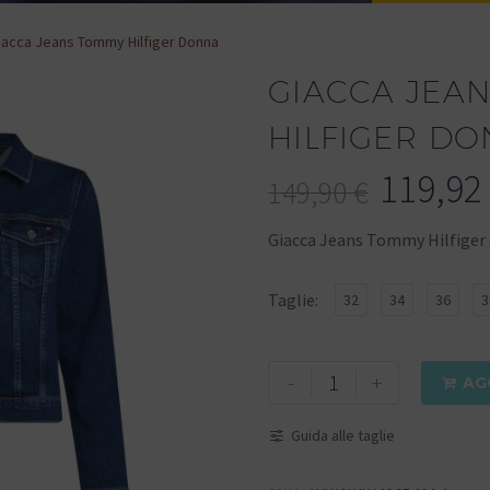
iacca Jeans Tommy Hilfiger Donna
GIACCA JEA
HILFIGER D
119,92
149,90
€
Giacca Jeans Tommy Hilfiger
Taglie
32
34
36
3
-
+
AG

Guida alle taglie