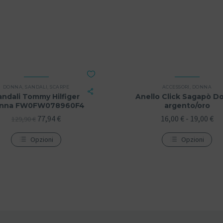
DONNA
,
SANDALI
,
SCARPE
ACCESSORI
,
DONNA
andali Tommy Hilfiger
Anello Click Sagapò D
nna FW0FW078960F4
argento/oro
77,94
€
16,00
€
-
19,00
€
129,90
€
Opzioni
Opzioni