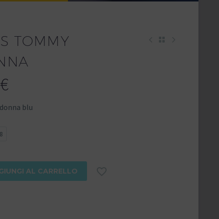
NS TOMMY
ONNA
€
 donna blu
8

GIUNGI AL CARRELLO