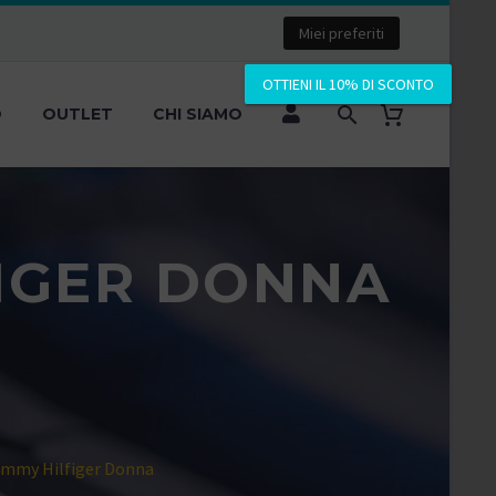
Miei preferiti
OTTIENI IL 10% DI SCONTO
O
OUTLET
CHI SIAMO
FIGER DONNA
ommy Hilfiger Donna