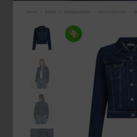
Home
Donna
Abbigliamento
Blazer/Giacche
G