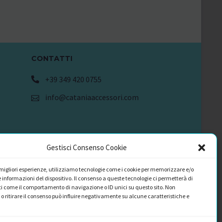
CONTATTI
+39 349 420 0755
info@cataniaaccessori.com
Gestisci Consenso Cookie
e migliori esperienze, utilizziamo tecnologie come i cookie per memorizzare e/o
 informazioni del dispositivo. Il consenso a queste tecnologie ci permetterà di
i come il comportamento di navigazione o ID unici su questo sito. Non
o ritirare il consenso può influire negativamente su alcune caratteristiche e