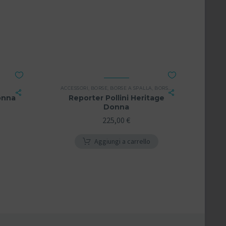
ACCESSORI
,
BORSE
,
BORSE A SPALLA
,
BORSE A TRACOLLA
,
DONNA
onna
Reporter Pollini Heritage
Donna
225,00
€
Aggiungi a carrello