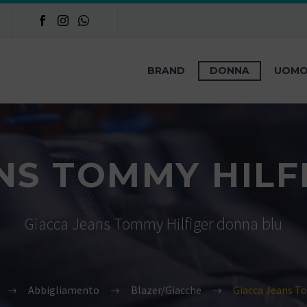
BRAND
DONNA
UOM
NS TOMMY HIL
Giacca Jeans Tommy Hilfiger donna blu
Abbigliamento
Blazer/Giacche
Giacca Jeans T