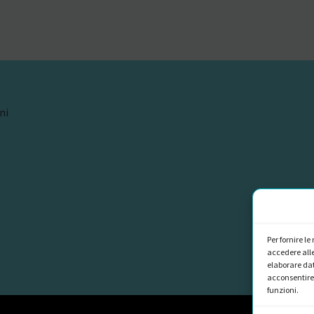
ni
Per fornire l
accedere alle
elaborare dat
acconsentire 
funzioni.