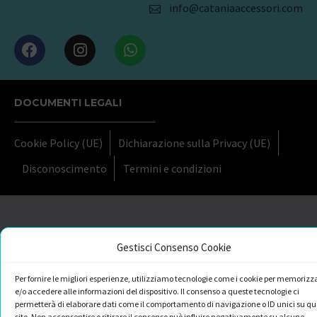
info@cataniaaccessori.com
DOCUMENTI LEGALI
Cookie Policy (UE)
Dichiarazione sulla Privacy (UE)
Disconoscimento
Termini e condizioni
Gestisci Consenso Cookie
Per fornire le migliori esperienze, utilizziamo tecnologie come i cookie per memorizz
e/o accedere alle informazioni del dispositivo. Il consenso a queste tecnologie ci
permetterà di elaborare dati come il comportamento di navigazione o ID unici su qu
sito. Non acconsentire o ritirare il consenso può influire negativamente su alcune