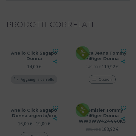
PRODOTTI CORRELATI
Anello Click Sagapò
Giacca Jeans Tommy
Donna
Hilfiger Donna
14,00
€
119,92
€
149,90
€
Aggiungi a carrello
Opzioni
Anello Click Sagapò
Chemisier Tommy
Donna argento/oro
Hilfiger Donna
WW0WW424440K5
16,00
€
-
19,00
€
183,92
€
229,90
€