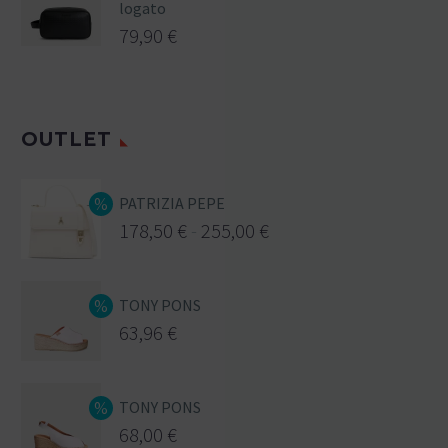
logato
79,90
€
OUTLET
PATRIZIA PEPE
178,50
€
-
255,00
€
TONY PONS
63,96
€
TONY PONS
68,00
€