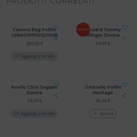
PRODOTTI CORRELATI
Camera Bag Pollini
Foulard Tommy
ESAURITO
TE8402PP02Q1100B
Hilfiger Donna
200,00
€
64,90
€
Aggiungi a carrello
Anello Click Sagapò
Ombrello Pollini
Donna
Heritage
14,00
€
45,00
€
Aggiungi a carrello
Opzioni