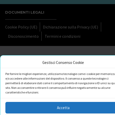
DOCUMENTI LEGALI
Cookie Policy (UE)
Dichiarazione sulla Privacy (UE)
Disconoscimento
Termini e condizioni
Gestisci Consenso Cookie
Per fornire le migliori esperienze, utilizziamo tecnologie come i cookie per memorizz
e/o accedere alle informazioni del dispositivo. Il consenso a queste tecnologie ci
permetterà di elaborare dati come il comportamento di navigazione o ID unici su qu
sito. Non acconsentire o ritirare il consenso può influire negativamente su alcune
caratteristiche e funzioni.
Accetta