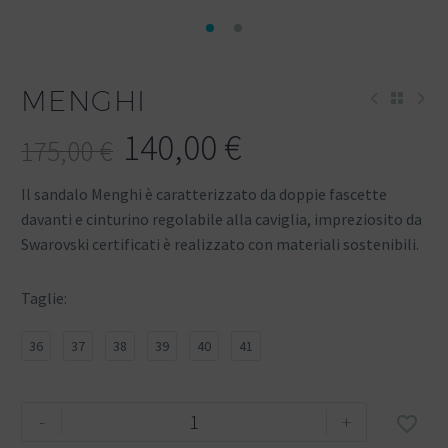
MENGHI
140,00
€
175,00
€
Il sandalo Menghi è caratterizzato da doppie fascette
davanti e cinturino regolabile alla caviglia, impreziosito da
Swarovski certificati è realizzato con materiali sostenibili.
Taglie
36
37
38
39
40
41
-
+
