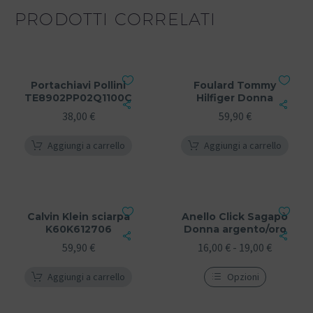
PRODOTTI CORRELATI
Portachiavi Pollini
Foulard Tommy
TE8902PP02Q1100C
Hilfiger Donna
38,00
€
59,90
€
Aggiungi a carrello
Aggiungi a carrello
Calvin Klein sciarpa
Anello Click Sagapò
K60K612706
Donna argento/oro
59,90
€
16,00
€
-
19,00
€
Aggiungi a carrello
Opzioni