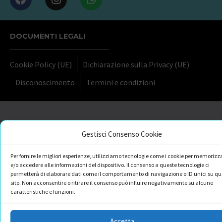
DOCUMENTI LEGALI
Cookie Policy (UE)
Dichiarazione sulla Privacy (UE)
Disconoscimento
Termini e condizioni
Gestisci Consenso Cookie
Per fornire le migliori esperienze, utilizziamo tecnologie come i cookie per memorizz
e/o accedere alle informazioni del dispositivo. Il consenso a queste tecnologie ci
permetterà di elaborare dati come il comportamento di navigazione o ID unici su qu
sito. Non acconsentire o ritirare il consenso può influire negativamente su alcune
caratteristiche e funzioni.
Accetta