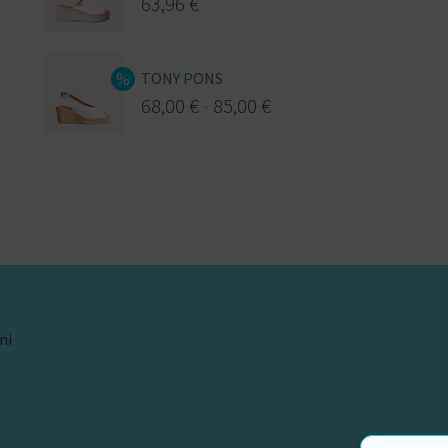
63,96
€
TONY PONS
68,00
€
-
85,00
€
ni