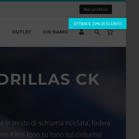
Miei preferiti
OTTIENI IL 10% DI SCONTO
O
OUTLET
CHI SIAMO
DRILLAS CK
a in misto di schiuma riciclata, fodera
vin Klein tono su tono sul cinturino