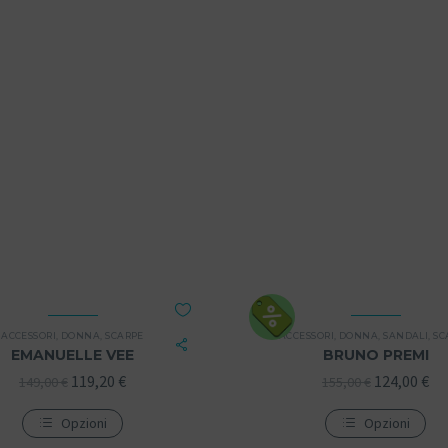
ACCESSORI
,
DONNA
,
SCARPE
ACCESSORI
,
DONNA
,
SANDALI
,
SC
EMANUELLE VEE
BRUNO PREMI
119,20
€
124,00
€
149,00
€
155,00
€
Opzioni
Opzioni