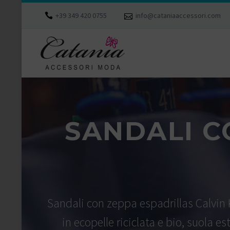
+39 349 420 0755
info@cataniaaccessori.com
SANDALI C
Sandali con zeppa espadrillas Calvin K
in ecopelle riciclata e bio, suola 