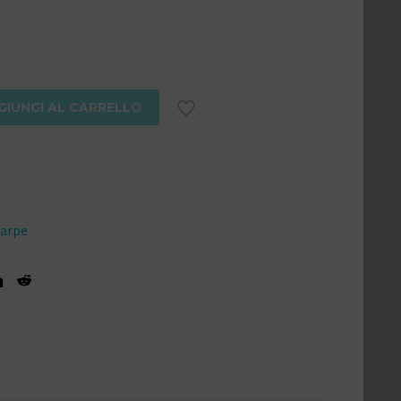

GIUNGI AL CARRELLO
carpe