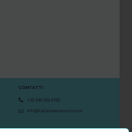
CONTATTI
+39 349 420 0755
info@cataniaaccessori.com