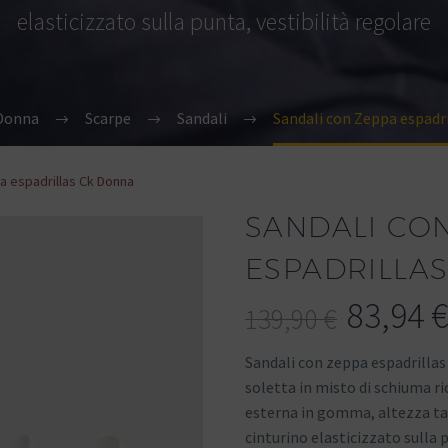
elasticizzato sulla punta, vestibilità regolare
Donna
Scarpe
Sandali
Sandali con Zeppa espadr
a espadrillas Ck Donna
SANDALI CO
ESPADRILLA
83,94
€
139,90
€
Sandali con zeppa espadrillas
soletta in misto di schiuma ric
esterna in gomma, altezza tac
cinturino elasticizzato sulla 