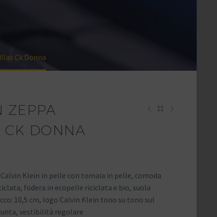
illas Ck Donna
N ZEPPA
S CK DONNA
 Calvin Klein in pelle con tomaia in pelle, comoda
iclata, fodera in ecopelle riciclata e bio, suola
co: 10,5 cm, logo Calvin Klein tono su tono sul
punta, vestibilità regolare