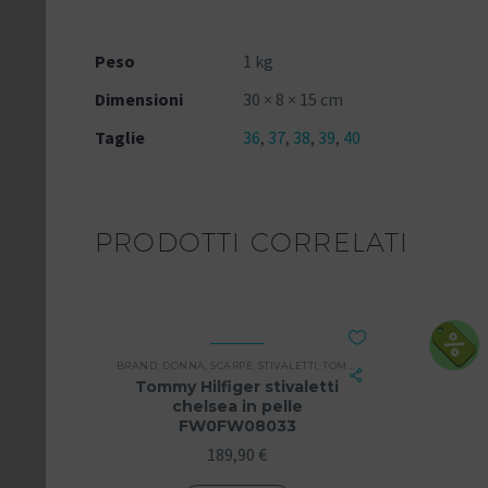
Peso
1 kg
Dimensioni
30 × 8 × 15 cm
Taglie
36
,
37
,
38
,
39
,
40
PRODOTTI CORRELATI
BRAND
,
DONNA
,
SCARPE
,
STIVALETTI
,
TOMMY HILFIGER
Tommy Hilfiger stivaletti
chelsea in pelle
FW0FW08033
189,90
€