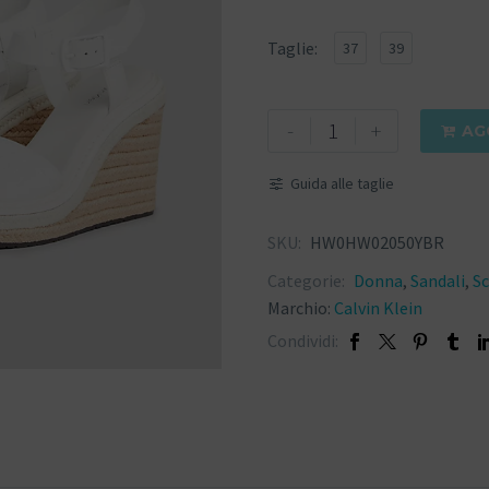
Taglie
37
39
-
+
AG

Guida alle taglie
SKU:
HW0HW02050YBR
Categorie:
Donna
,
Sandali
,
S
Marchio:
Calvin Klein
Condividi: