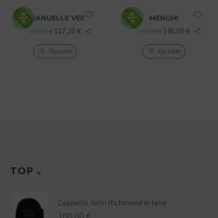
EMANUELLE VEE
MENGHI
127,20
€
140,00
€
159,00
€
175,00
€
Opzioni
Opzioni
TOP
Cappello John Richmond in lana
100,00
€