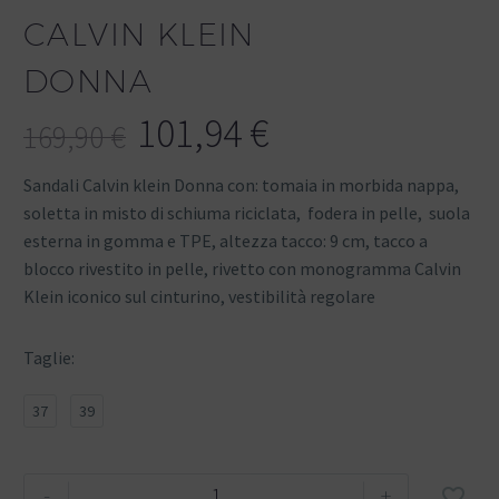
CALVIN KLEIN
DONNA
101,94
€
169,90
€
Sandali Calvin klein Donna con: tomaia in morbida nappa,
soletta in misto di schiuma riciclata, fodera in pelle, suola
esterna in gomma e TPE, altezza tacco: 9 cm, tacco a
blocco rivestito in pelle, rivetto con monogramma Calvin
Klein iconico sul cinturino, vestibilità regolare
Taglie
37
39
-
+
