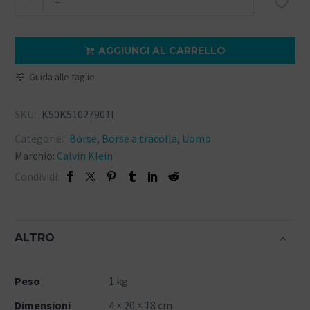
-
+

AGGIUNGI AL CARRELLO

Guida alle taglie
SKU:
K50K51027901I
Categorie:
Borse
,
Borse a tracolla
,
Uomo
Marchio:
Calvin Klein
Condividi:
ALTRO
Peso
1 kg
Dimensioni
4 × 20 × 18 cm