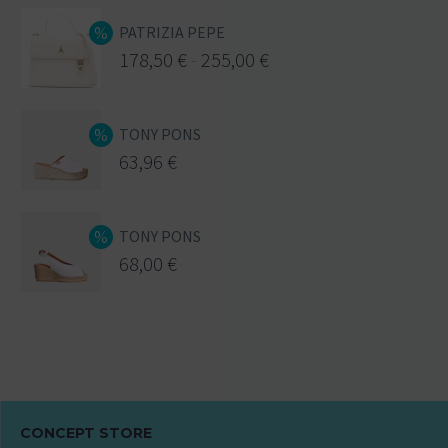
PATRIZIA PEPE
178,50
€
-
255,00
€
TONY PONS
63,96
€
TONY PONS
68,00
€
CONCEPT STORE