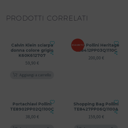
PRODOTTI CORRELATI
Calvin Klein sciarpa
Zaino Pollini Heritage
ESAURITO
donna colore grigio
TE8412PP03Q1110C
K60K612707
200,00
€
59,90
€
Aggiungi a carrello
Portachiavi Pollini
Shopping Bag Pollini
TE8902PP02Q1100C
TE8427PP06Q1100A
38,00
€
159,00
€