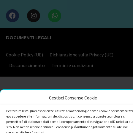
DOCUMENTI LEGALI
Cookie Policy (UE)
Dichiarazione sulla Privacy (UE)
Disconoscimento
Termini e condizioni
Gestisci Consenso Cookie
Per fornire le migliori esperienze, utilizziamo tecnologie come i cookie per memorizz
e/o accedere alle informazioni del dispositivo. Il consenso a queste tecnologie ci
permetterà di elaborare dati come il comportamento di navigazione o ID unici su qu
sito. Non acconsentire o ritirare il consenso può influire negativamente su alcune
caratteristiche e funzioni.