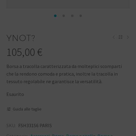
YNOT?
105,00
€
Borsa a tracolla caratterizzata da molteplici scomparti
che la rendono comoda e pratica, inoltre la tracolla in
tessuto regolabile ne garantisce la versatilità.
Esaurito
Guida alle taglie
SKU:
FSH331S6 PARIS
Categorie:
Accessori
,
Borse
,
Borse a spalla
,
Borse a