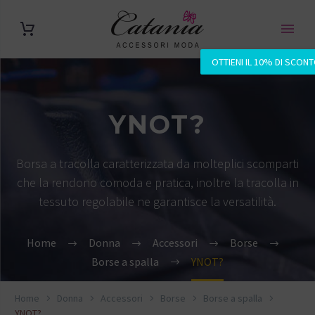
OTTIENI IL 10% DI SCON
YNOT?
Borsa a tracolla caratterizzata da molteplici scomparti
che la rendono comoda e pratica, inoltre la tracolla in
tessuto regolabile ne garantisce la versatilità.
Home
Donna
Accessori
Borse
Borse a spalla
YNOT?
Home
Donna
Accessori
Borse
Borse a spalla
YNOT?