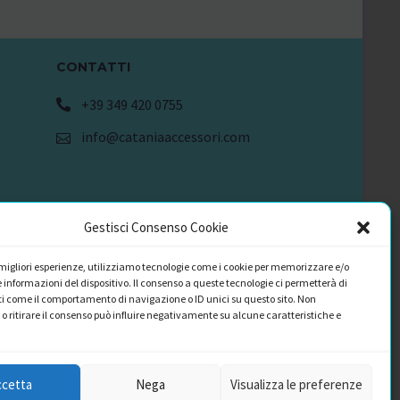
CONTATTI
+39 349 420 0755
info@cataniaaccessori.com
Gestisci Consenso Cookie
e migliori esperienze, utilizziamo tecnologie come i cookie per memorizzare e/o
 informazioni del dispositivo. Il consenso a queste tecnologie ci permetterà di
i come il comportamento di navigazione o ID unici su questo sito. Non
o ritirare il consenso può influire negativamente su alcune caratteristiche e
ccetta
Nega
Visualizza le preferenze