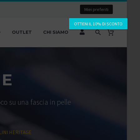
Miei preferiti
OTTIENI IL 10% DI SCONTO
O
OUTLET
CHI SIAMO
GE
co su una fascia in pelle
LINI HERITAGE