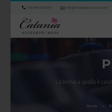
+39 349 420 0755
info@cataniaaccessori.com
P
La borsa a spalla è cara
Home
D