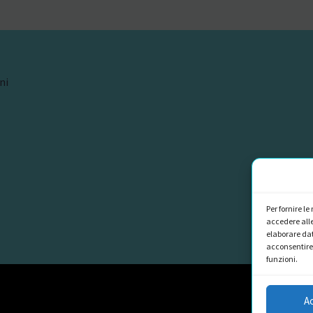
ni
Per fornire l
accedere alle
elaborare dat
acconsentire 
funzioni.
A