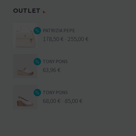
OUTLET
PATRIZIA PEPE
178,50
€
-
255,00
€
TONY PONS
63,96
€
TONY PONS
68,00
€
-
85,00
€