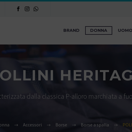
BRAND
DONNA
UOM
OLLINI HERITA
tterizzata dalla classica P-alloro marchiata a fuo
onna
Accessori
Borse
Borse a spalla
POL