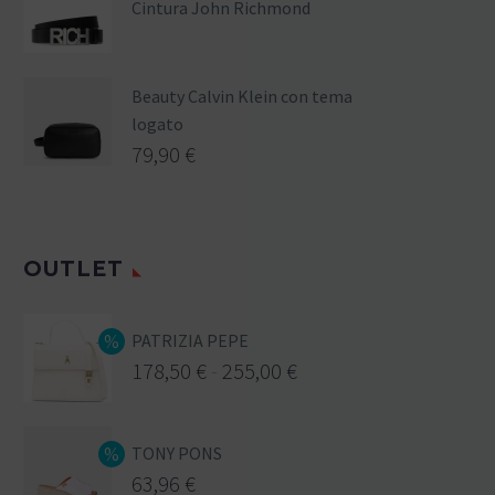
Cintura John Richmond
Beauty Calvin Klein con tema
logato
79,90
€
OUTLET
PATRIZIA PEPE
178,50
€
-
255,00
€
TONY PONS
63,96
€