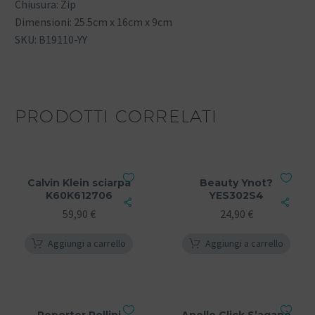
Chiusura: Zip
Dimensioni: 25.5cm x 16cm x 9cm
SKU: B19110-YY
PRODOTTI CORRELATI
Calvin Klein sciarpa
Beauty Ynot?
K60K612706
YES302S4
59,90
€
24,90
€
Aggiungi a carrello
Aggiungi a carrello
Reporter Pollini
Anello Click S’agapò