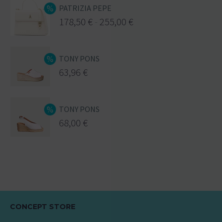
PATRIZIA PEPE
178,50
€
-
255,00
€
TONY PONS
63,96
€
TONY PONS
68,00
€
CONCEPT STORE