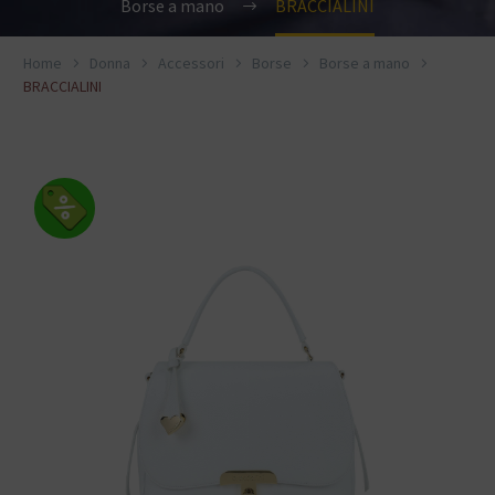
Borse a mano
BRACCIALINI
Home
Donna
Accessori
Borse
Borse a mano
BRACCIALINI