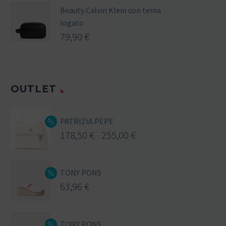
Beauty Calvin Klein con tema
logato
79,90
€
OUTLET
PATRIZIA PEPE
178,50
€
-
255,00
€
TONY PONS
63,96
€
TONY PONS