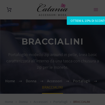
OTTIENI IL 10% DI SCON
BRACCIALINI
Portafoglio modello zip around in pelle, linea basic
caratterizzata all’interno da una tasca con chiusura a
zip per le monete.
Home
Donna
Accessori
Portafogli
BRACCIALINI
Home
Donna
Accessori
Portafogli
BRACCIALINI