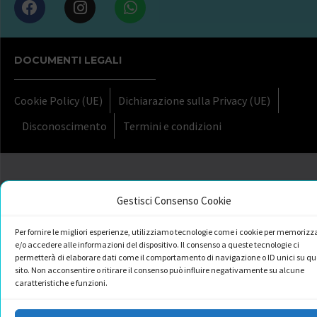
DOCUMENTI LEGALI
Cookie Policy (UE)
Dichiarazione sulla Privacy (UE)
Disconoscimento
Termini e condizioni
Gestisci Consenso Cookie
Per fornire le migliori esperienze, utilizziamo tecnologie come i cookie per memorizz
e/o accedere alle informazioni del dispositivo. Il consenso a queste tecnologie ci
permetterà di elaborare dati come il comportamento di navigazione o ID unici su qu
sito. Non acconsentire o ritirare il consenso può influire negativamente su alcune
caratteristiche e funzioni.