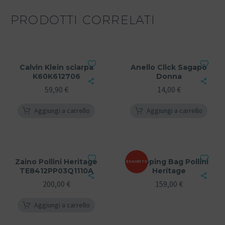
PRODOTTI CORRELATI
Calvin Klein sciarpa
Anello Click Sagapò
K60K612706
Donna
59,90
€
14,00
€
Aggiungi a carrello
Aggiungi a carrello
Zaino Pollini Heritage
Shopping Bag Pollini
ESAURITO
TE8412PP03Q1110A
Heritage
200,00
€
159,00
€
Aggiungi a carrello