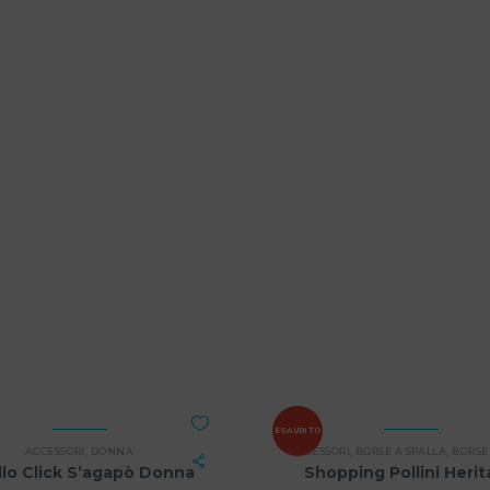
ESAURITO
ACCESSORI
,
DONNA
ACCESSORI
,
BORSE A SPALLA
,
BORSE A 
lo Click S’agapò Donna
Shopping Pollini Heri