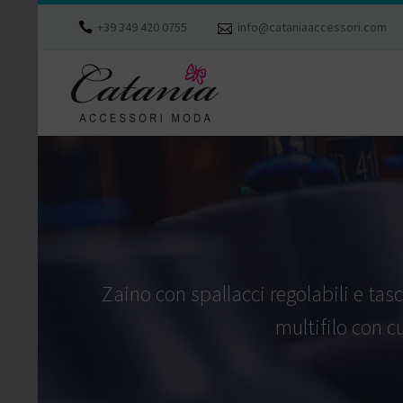
+39 349 420 0755
info@cataniaaccessori.com
Zaino con spallacci regolabili e tas
multifilo con c