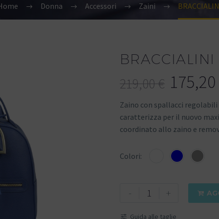
Home
Donna
Accessori
Zaini
BRACCIALIN
BRACCIALINI
175,20
219,00
€
Zaino con spallacci regolabili 
caratterizza per il nuovo max
coordinato allo zaino e remov
Colori
-
+
AG

Guida alle taglie