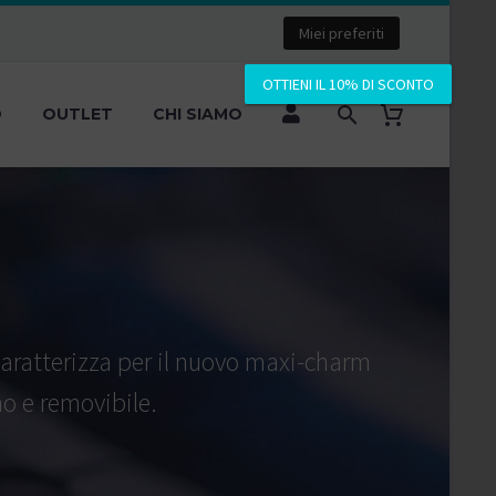
Miei preferiti
OTTIENI IL 10% DI SCONTO
O
OUTLET
CHI SIAMO
 caratterizza per il nuovo maxi-charm
no e removibile.