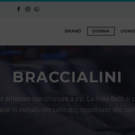
BRAND
DONNA
UOM
BRACCIALINI
ca anteriore con chiusura a zip. La linea Beth si
uore in metallo oro satinato, coordinato allo zai