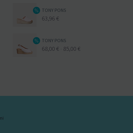
TONY PONS
63,96
€
TONY PONS
68,00
€
-
85,00
€
ni