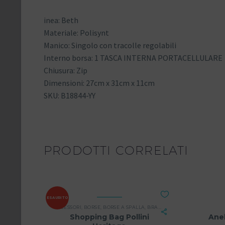
inea: Beth
Materiale: Polisynt
Manico: Singolo con tracolle regolabili
Interno borsa: 1 TASCA INTERNA PORTACELLULARE
Chiusura: Zip
Dimensioni: 27cm x 31cm x 11cm
SKU: B18844-YY
PRODOTTI CORRELATI
ESAURITO
ACCESSORI
,
BORSE
,
BORSE A SPALLA
,
BRAND
,
DONNA
Shopping Bag Pollini
Anel