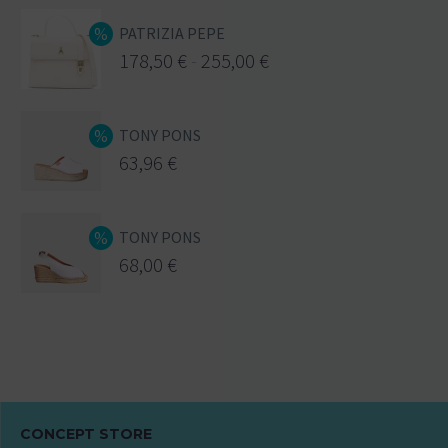
PATRIZIA PEPE
178,50
€
-
255,00
€
TONY PONS
63,96
€
TONY PONS
68,00
€
CONCEPT STORE