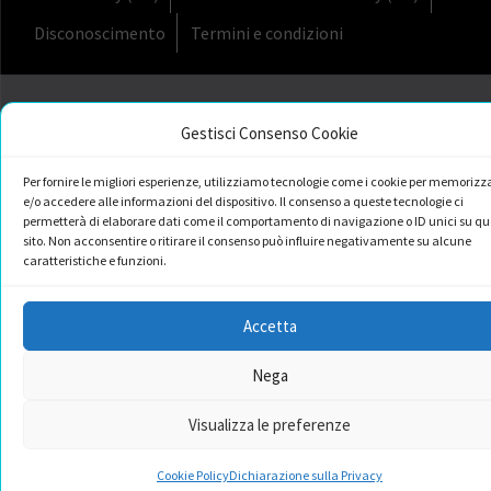
Disconoscimento
Termini e condizioni
Gestisci Consenso Cookie
Per fornire le migliori esperienze, utilizziamo tecnologie come i cookie per memorizz
e/o accedere alle informazioni del dispositivo. Il consenso a queste tecnologie ci
permetterà di elaborare dati come il comportamento di navigazione o ID unici su qu
sito. Non acconsentire o ritirare il consenso può influire negativamente su alcune
caratteristiche e funzioni.
Accetta
Nega
Visualizza le preferenze
Cookie Policy
Dichiarazione sulla Privacy