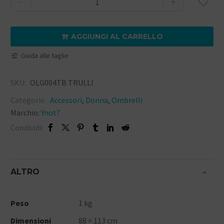
-
+

AGGIUNGI AL CARRELLO

Guida alle taglie
SKU:
OLG004TB TRULLI
Categorie:
Accessori
,
Donna
,
Ombrelli
Marchio:
Ynot?
Condividi:
ALTRO
Peso
1 kg
Dimensioni
88 × 113 cm