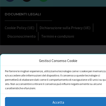
DOCUMENTI LEGALI
Cookie Policy (UE)
Dichiarazione sulla Privacy (UE)
Disconoscimento
Termini e condizioni
Gestisci Consenso Cookie
Per fornire le migliori esperienze, utilizziamo tecnologie come i cookie per memorizz
e/o accedere alle informazioni del dispositivo. Il consenso a queste tecnologie ci
permetterà di elaborare dati come il comportamento di navigazione o ID unici su qu
sito. Non acconsentire o ritirare il consenso può influire negativamente su alcune
caratteristiche e funzioni.
Accetta