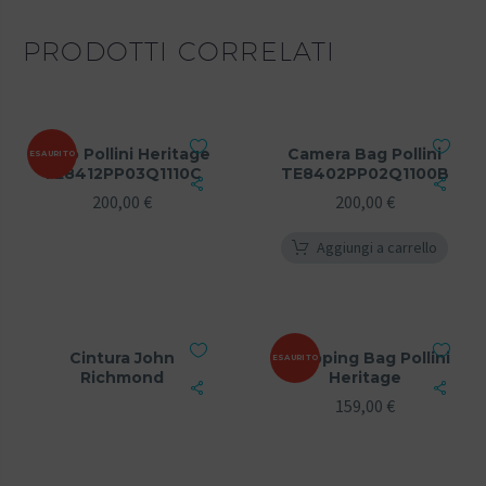
PRODOTTI CORRELATI
Zaino Pollini Heritage
Camera Bag Pollini
ESAURITO
TE8412PP03Q1110C
TE8402PP02Q1100B
200,00
€
200,00
€
Aggiungi a carrello
Cintura John
Shopping Bag Pollini
ESAURITO
Richmond
Heritage
159,00
€