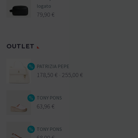
logato
79,90
€
OUTLET
PATRIZIA PEPE
178,50
€
-
255,00
€
TONY PONS
63,96
€
TONY PONS
68,00
€