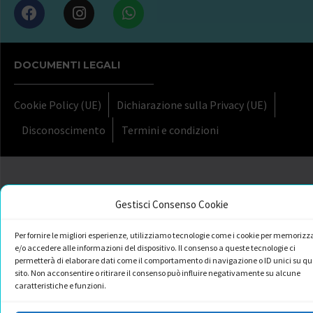
DOCUMENTI LEGALI
Cookie Policy (UE)
Dichiarazione sulla Privacy (UE)
Disconoscimento
Termini e condizioni
Gestisci Consenso Cookie
Per fornire le migliori esperienze, utilizziamo tecnologie come i cookie per memorizz
e/o accedere alle informazioni del dispositivo. Il consenso a queste tecnologie ci
permetterà di elaborare dati come il comportamento di navigazione o ID unici su qu
sito. Non acconsentire o ritirare il consenso può influire negativamente su alcune
caratteristiche e funzioni.