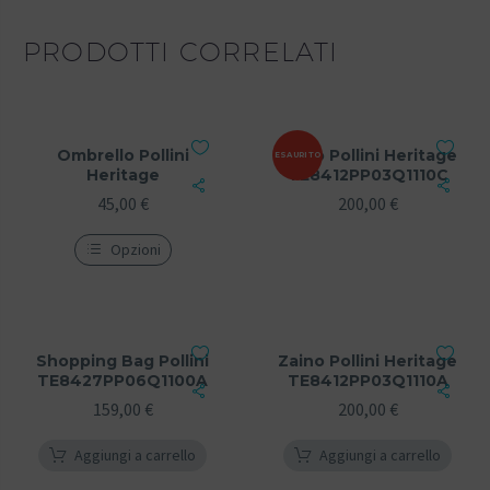
PRODOTTI CORRELATI
Ombrello Pollini
Zaino Pollini Heritage
ESAURITO
Heritage
TE8412PP03Q1110C
45,00
€
200,00
€
Opzioni
Shopping Bag Pollini
Zaino Pollini Heritage
TE8427PP06Q1100A
TE8412PP03Q1110A
159,00
€
200,00
€
Aggiungi a carrello
Aggiungi a carrello