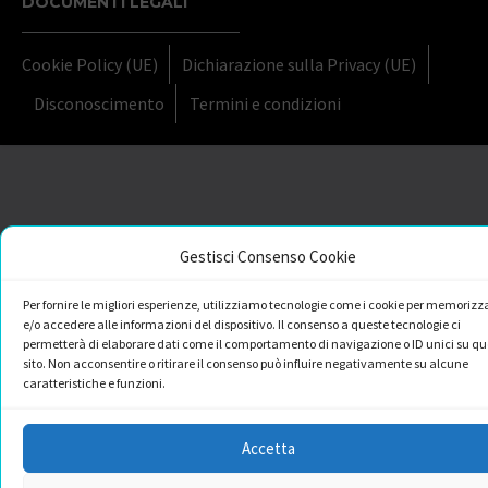
DOCUMENTI LEGALI
Cookie Policy (UE)
Dichiarazione sulla Privacy (UE)
Disconoscimento
Termini e condizioni
Gestisci Consenso Cookie
Per fornire le migliori esperienze, utilizziamo tecnologie come i cookie per memorizz
e/o accedere alle informazioni del dispositivo. Il consenso a queste tecnologie ci
permetterà di elaborare dati come il comportamento di navigazione o ID unici su qu
sito. Non acconsentire o ritirare il consenso può influire negativamente su alcune
caratteristiche e funzioni.
Accetta