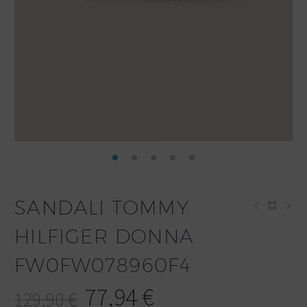
SANDALI TOMMY
HILFIGER DONNA
FW0FW078960F4
77,94
€
129,90
€