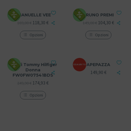
EMANUELLE VEE
BRUNO PREMI
118,30
€
104,30
€
169,00
€
149,00
€
Opzioni
Opzioni
Stivali Tommy Hilfiger
APEPAZZA
ESAURITO
Donna
149,90
€
FW0FW07541BDS
174,93
€
249,90
€
Opzioni