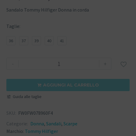
Sandalo Tommy Hilfiger Donna in corda
Taglie
36
37
39
40
41
-
+

AGGIUNGI AL CARRELLO

Guida alle taglie
SKU:
FW0FW078960F4
Categorie:
Donna
,
Sandali
,
Scarpe
Marchio:
Tommy Hilfiger