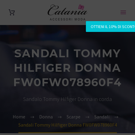
OTTIENI IL 10% DI SCON
SANDALI TOMMY
HILFIGER DONNA
FW0FW078960F4
Sandalo Tommy Hilfiger Donna in corda
Home
Donna
Scarpe
Sandali
Sandali Tommy Hilfiger Donna FW0FW078960F4