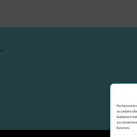
ni
Per fornire l
accedere alle
elaborare dat
acconsentire 
funzioni.