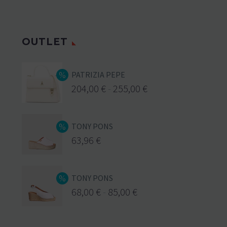
OUTLET
PATRIZIA PEPE
204,00
€
-
255,00
€
TONY PONS
63,96
€
TONY PONS
68,00
€
-
85,00
€