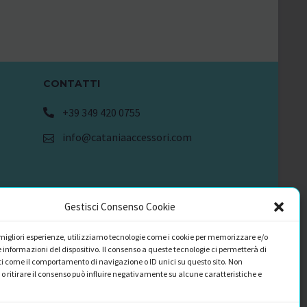
CONTATTI
+39 349 420 0755
info@cataniaaccessori.com
Gestisci Consenso Cookie
e migliori esperienze, utilizziamo tecnologie come i cookie per memorizzare e/o
 informazioni del dispositivo. Il consenso a queste tecnologie ci permetterà di
i come il comportamento di navigazione o ID unici su questo sito. Non
o ritirare il consenso può influire negativamente su alcune caratteristiche e