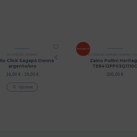
ESAURITO
ACCESSORI
,
DONNA
ACCESSORI
,
BRAND
,
DONNA
,
ZA
llo Click Sagapò Donna
Zaino Pollini Herita
argento/oro
TE8412PP03Q1110
16,00
€
-
19,00
€
200,00
€
Opzioni