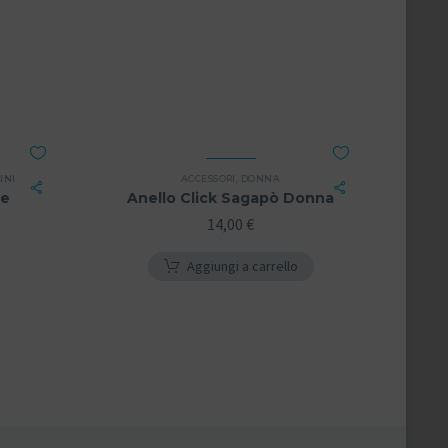
INI
ACCESSORI
,
DONNA
ge
Anello Click Sagapò Donna
C
14,00
€
Aggiungi a carrello