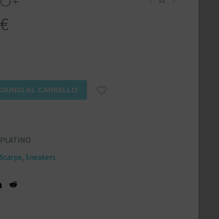
IO+
€

GIUNGI AL CARRELLO
/PLATINO
Scarpe
,
Sneakers