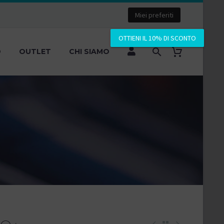
Miei preferiti
OTTIENI IL 10% DI SCONTO
O
OUTLET
CHI SIAMO
+