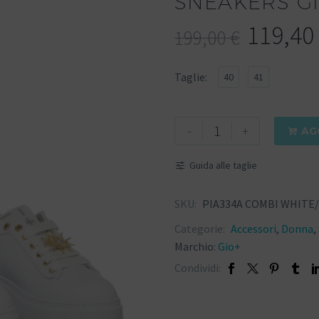
SNEAKERS G
119,40
199,00
€
Taglie
40
41
-
+
AG

Guida alle taglie
SKU:
PIA334A COMBI WHITE
Categorie:
Accessori
,
Donna
,
Marchio:
Gio+
Condividi: