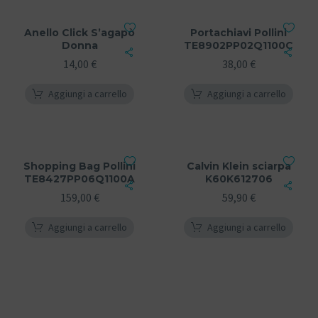
Anello Click S’agapò
Portachiavi Pollini
Donna
TE8902PP02Q1100C
14,00
€
38,00
€
Aggiungi a carrello
Aggiungi a carrello
Shopping Bag Pollini
Calvin Klein sciarpa
TE8427PP06Q1100A
K60K612706
159,00
€
59,90
€
Aggiungi a carrello
Aggiungi a carrello