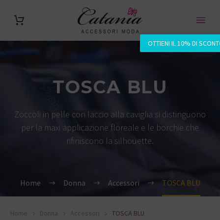
OTTIENI IL 10% DI SCON
TOSCA BLU
Zoccoli in pelle con laccio alla caviglia si distinguono
per la maxi applicazione floreale e le borchie che
rifiniscono la silhouette.
Home
Donna
Accessori
TOSCA BLU
Home
Donna
Accessori
TOSCA BLU