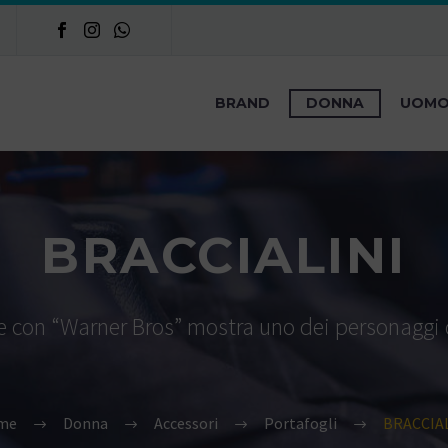
BRAND
DONNA
UOM
BRACCIALINI
one con “Warner Bros” mostra uno dei personaggi
me
Donna
Accessori
Portafogli
BRACCIA