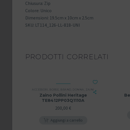
Chiusura: Zip
Colore: Unico
Dimensioni: 19.5cm x 10cm x 2.5cm
SKU: LT114_126-LL-818-UNI
PRODOTTI CORRELATI
ACCESSORI
,
BORSE
,
BRAND
,
DONNA
,
ZAINI
Zaino Pollini Heritage
Be
TE8412PP03Q1110A
200,00
€
Aggiungi a carrello