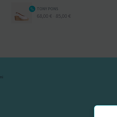
TONY PONS
68,00
€
-
85,00
€
ni