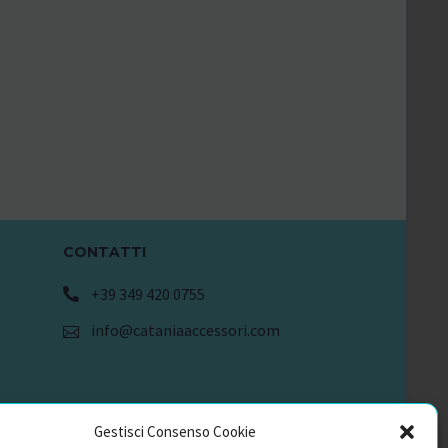
CONTATTI
+39 349 420 0755
info@cataniaaccessori.com
Gestisci Consenso Cookie