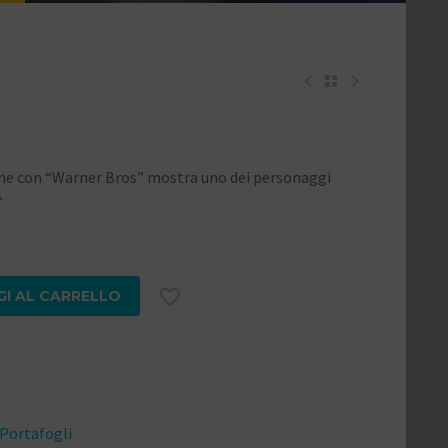
ione con “Warner Bros” mostra uno dei personaggi
”

GI AL CARRELLO
Portafogli