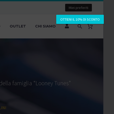
Miei preferiti
OTTIENI IL 10% DI SCONTO
O
OUTLET
CHI SIAMO
 della famiglia “Looney Tunes”
LINI