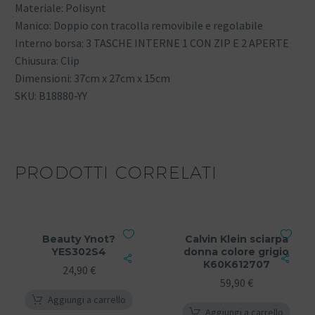
Materiale: Polisynt
Manico: Doppio con tracolla removibile e regolabile
Interno borsa: 3 TASCHE INTERNE 1 CON ZIP E 2 APERTE
Chiusura: Clip
Dimensioni: 37cm x 27cm x 15cm
SKU: B18880-YY
PRODOTTI CORRELATI
Beauty Ynot?
Calvin Klein sciarpa
YES302S4
donna colore grigio
K60K612707
24,90
€
59,90
€
Aggiungi a carrello
Aggiungi a carrello