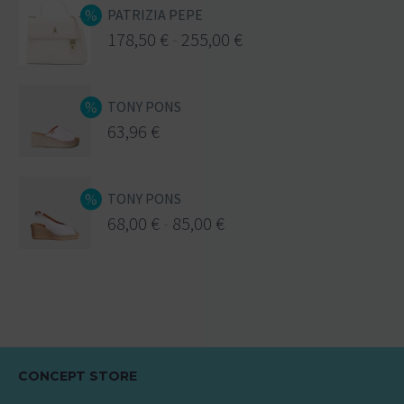
PATRIZIA PEPE
178,50
€
-
255,00
€
TONY PONS
63,96
€
TONY PONS
68,00
€
-
85,00
€
CONCEPT STORE