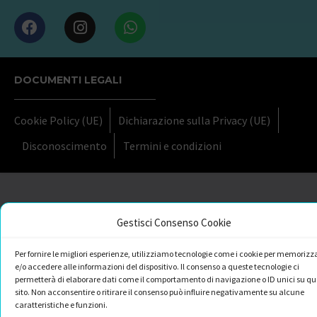
DOCUMENTI LEGALI
Cookie Policy (UE)
Dichiarazione sulla Privacy (UE)
Disconoscimento
Termini e condizioni
Gestisci Consenso Cookie
Per fornire le migliori esperienze, utilizziamo tecnologie come i cookie per memorizz
e/o accedere alle informazioni del dispositivo. Il consenso a queste tecnologie ci
permetterà di elaborare dati come il comportamento di navigazione o ID unici su qu
sito. Non acconsentire o ritirare il consenso può influire negativamente su alcune
caratteristiche e funzioni.