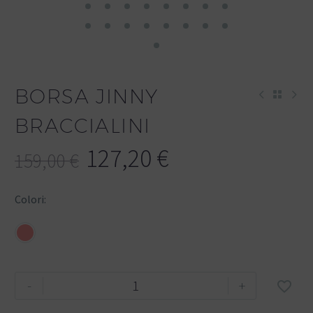
BORSA JINNY
BRACCIALINI
127,20
€
159,00
€
Colori
-
+
