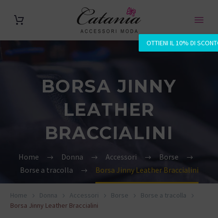
OTTIENI IL 10% DI SCON
BORSA JINNY
LEATHER
BRACCIALINI
Home
Donna
Accessori
Borse
Borse a tracolla
Borsa Jinny Leather Braccialini
Home
Donna
Accessori
Borse
Borse a tracolla
Borsa Jinny Leather Braccialini