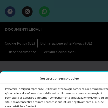
DOCUMENTI LEGALI
Cookie Policy (UE)
Dichiarazione sulla Privacy (UE)
Disconoscimento
Termini e condizioni
Gestisci Consenso Cookie
Per fornire le migliori esperienze, utilizziamo tecnologie come i cookie per memorizz
e/o accedere alle informazioni del dispositivo. Il consenso a queste tecnologie ci
permetterà di elaborare dati come il comportamento di navigazione o ID unici su qu
sito. Non acconsentire o ritirare il consenso può influire negativamente su alcune
caratteristiche e funzioni.