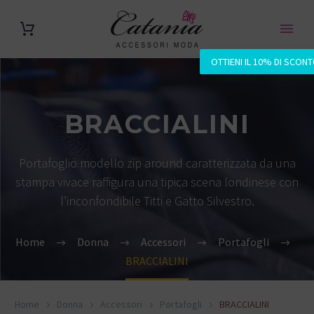
OTTIENI IL 10% DI SCON
BRACCIALINI
Portafoglio modello zip around caratterizzata da una
stampa vivace raffigura una tipica scena londinese con
l’inconfondibile Titti e Gatto Silvestro.
Home
Donna
Accessori
Portafogli
BRACCIALINI
Home
Donna
Accessori
Portafogli
BRACCIALINI